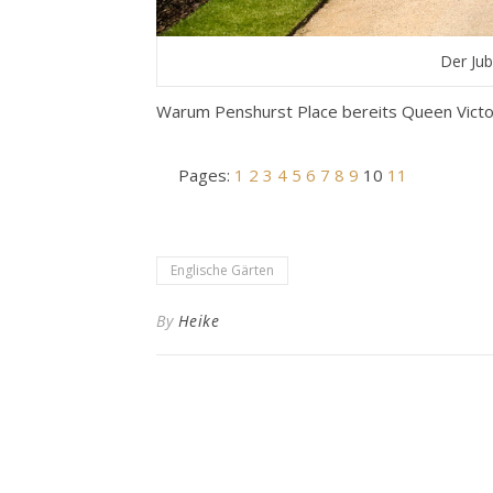
Der Jub
Warum Penshurst Place bereits Queen Victori
Pages:
1
2
3
4
5
6
7
8
9
10
11
Englische Gärten
By
Heike