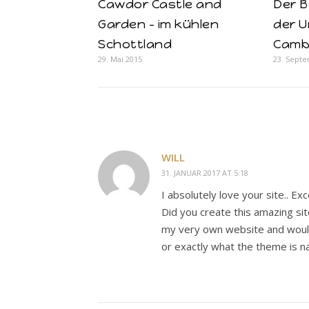
Cawdor Castle and
Der 
Garden – im kühlen
der U
Schottland
Camb
29. Mai 2015
23. Sept
WILL
31. JANUAR 2017 AT 5:18
I absolutely love your site.. Ex
Did you create this amazing sit
my very own website and would
or exactly what the theme is n