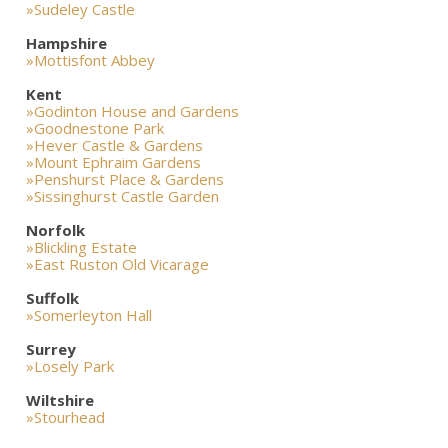
»Sudeley Castle
Hampshire
»Mottisfont Abbey
Kent
»Godinton House and Gardens
»Goodnestone Park
»Hever Castle & Gardens
»Mount Ephraim Gardens
»Penshurst Place & Gardens
»Sissinghurst Castle Garden
Norfolk
»Blickling Estate
»East Ruston Old Vicarage
Suffolk
»Somerleyton Hall
Surrey
»Losely Park
Wiltshire
»Stourhead