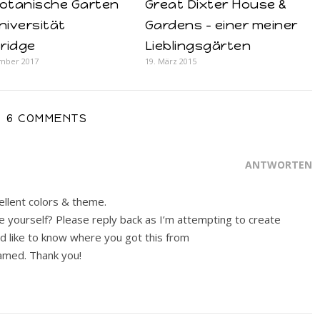
Botanische Garten
Great Dixter House &
niversität
Gardens – einer meiner
ridge
Lieblingsgärten
ember 2017
19. März 2015
6 COMMENTS
ANTWORTEN
cellent colors & theme.
e yourself? Please reply back as I’m attempting to create
 like to know where you got this from
amed. Thank you!