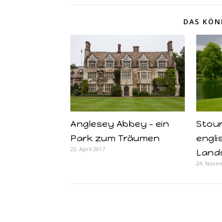
DAS KÖN
Anglesey Abbey – ein
Stour
Park zum Träumen
engli
22. April 2017
Land
24. Nove