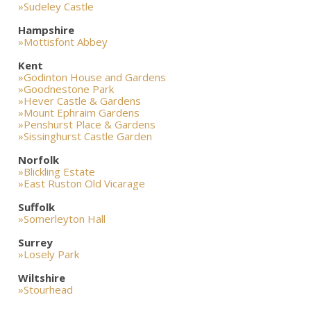
»Sudeley Castle
Hampshire
»Mottisfont Abbey
Kent
»Godinton House and Gardens
»Goodnestone Park
»Hever Castle & Gardens
»Mount Ephraim Gardens
»Penshurst Place & Gardens
»Sissinghurst Castle Garden
Norfolk
»Blickling Estate
»East Ruston Old Vicarage
Suffolk
»Somerleyton Hall
Surrey
»Losely Park
Wiltshire
»Stourhead