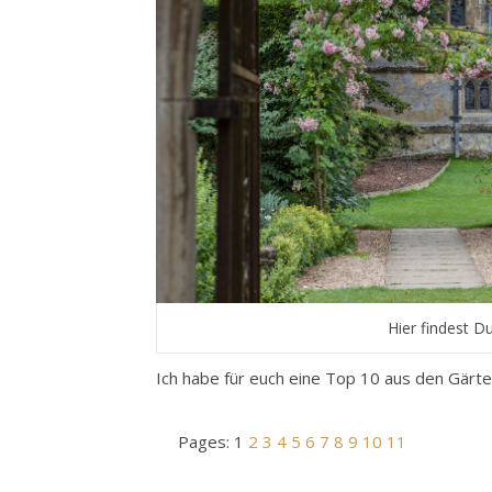
Hier findest D
Ich habe für euch eine Top 10 aus den Gärten
Pages:
1
2
3
4
5
6
7
8
9
10
11