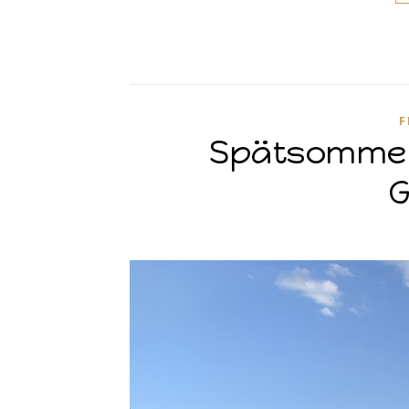
F
Spätsommer
G