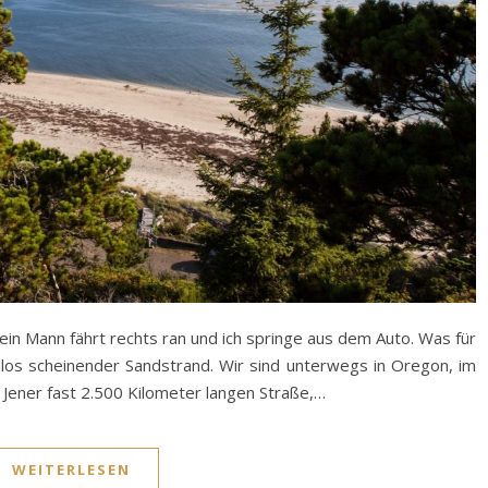
ein Mann fährt rechts ran und ich springe aus dem Auto. Was für
ndlos scheinender Sandstrand. Wir sind unterwegs in Oregon, im
Jener fast 2.500 Kilometer langen Straße,…
WEITERLESEN