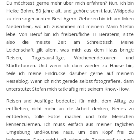
Du möchtest gerne mehr über mich erfahren? Nun, ich bin
Heike Bohm, 50 Jahre alt, und gehöre somit laut Wikipedia
zu den sogenannten Best Agern. Geboren bin ich am linken
Niederrhein, wo ich zusammen mit meinem Mann Stefan
lebe. Von Beruf bin ich freiberufliche IT-Beraterin, sitze
also die meiste Zeit am Schreibtisch. Meine
Leidenschaft gilt allem, was mich aus dem Haus bringt:
Reisen, Tagesausflüge, Wochenendetouren und
Städtetouren. Und wenn ich dann wieder zu Hause bin,
teile ich meine Eindrücke darüber gerne auf meinem
Reiseblog. Wenn ich nicht gerade selbst fotografiere, dann
unterstützt Stefan mich tatkräftig mit seinem Know-How.
Reisen und Ausflüge bedeutet für mich, dem Alltag zu
entfliehen, nicht mehr an die Arbeit denken, Neues zu
entdecken, tolle Fotos machen und tolle Menschen
kennenzulernen. Ich muss einfach aus meiner täglichen
Umgebung undRoutine raus, um den Kopf frei zu
bekommen. Dazu reicht oft schon ein Tagesausflug, nach