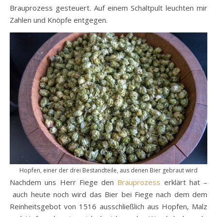
Brauprozess gesteuert. Auf einem Schaltpult leuchten mir
Zahlen und Knöpfe entgegen.
Hopfen, einer der drei Bestandteile, aus denen Bier gebraut wird
Nachdem uns Herr Fiege den
Brauprozess
erklärt hat –
auch heute noch wird das Bier bei Fiege nach dem dem
Reinheitsgebot von 1516 ausschließlich aus Hopfen, Malz