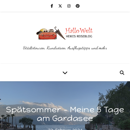
Städtetouren, Rundreisen, Ausflugstipps und mehr
Spätsommer – Meine 5 Tage
am Gardasee