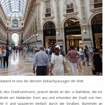
 Mailand ist eine der ältesten Einkaufspassagen der Welt.
b des Stadtzentrums, jedoch direkt an der U-Bahnlinie, die ins
direkt am Mailänder Dom aus und erkunden die Stadt von hier.
ele II und spazieren einfach durch die Straßen. Bummeln an