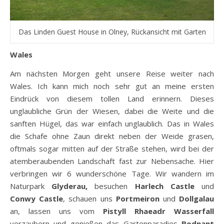
Das Linden Guest House in Olney, Rückansicht mit Garten
Wales
Am nächsten Morgen geht unsere Reise weiter nach
Wales. Ich kann mich noch sehr gut an meine ersten
Eindrück von diesem tollen Land erinnern. Dieses
unglaubliche Grün der Wiesen, dabei die Weite und die
sanften Hügel, das war einfach unglaublich. Das in Wales
die Schafe ohne Zaun direkt neben der Weide grasen,
oftmals sogar mitten auf der Straße stehen, wird bei der
atemberaubenden Landschaft fast zur Nebensache. Hier
verbringen wir 6 wunderschöne Tage. Wir wandern im
Naturpark
Glyderau,
besuchen
Harlech Castle
und
Conwy Castle
, schauen uns
Portmeiron
und
Dollgalau
an, lassen uns vom
Pistyll Rhaeadr
Wasserfall
verzaubern und genießen das Gartenparadies
Bodnant